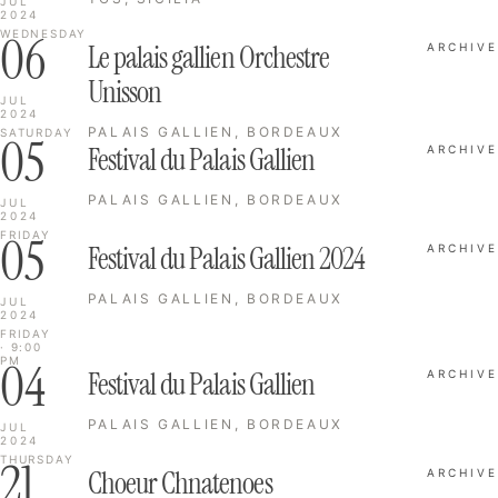
JUL
2024
06
WEDNESDAY
Le palais gallien Orchestre
ARCHIVE
Unisson
JUL
2024
PALAIS GALLIEN, BORDEAUX
SATURDAY
05
Festival du Palais Gallien
ARCHIVE
PALAIS GALLIEN, BORDEAUX
JUL
2024
05
FRIDAY
Festival du Palais Gallien 2024
ARCHIVE
PALAIS GALLIEN, BORDEAUX
JUL
2024
FRIDAY
· 9:00
04
PM
Festival du Palais Gallien
ARCHIVE
PALAIS GALLIEN, BORDEAUX
JUL
2024
21
THURSDAY
Choeur Chnatenoes
ARCHIVE