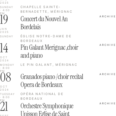
2025
CHAPELLE SAINTE-
SUNDAY
· 4:00
BERNADETTE, MÉRIGNAC
19
PM
Concert du Nouvel An
ARCHIVE
Bordelais
JAN
2025
ÉGLISE NOTRE-DAME DE
SUNDAY
BORDEAUX
14
Pin Galant Merignac ,choir
ARCHIVE
and piano
OCT
2024
LE PIN GALANT, MÉRIGNAC
MONDAY
· 8:00
08
PM
Granados piano /choir recital
ARCHIVE
Opera de Bordeaux
OCT
2024
OPÉRA NATIONAL DE
TUESDAY
· 8:00
BORDEAUX
21
PM
Orchestre Symphonique
ARCHIVE
Unisson Eglise de Saint
SEPT