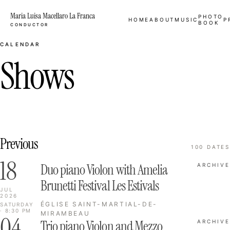
Maria Luisa Macellaro La Franca
PHOTO
HOME
ABOUT
MUSIC
P
BOOK
CONDUCTOR
CALENDAR
Shows
Previous
100 DATES
18
Duo piano Violon with Amelia
ARCHIVE
Brunetti Festival Les Estivals
JUL
2026
ÉGLISE SAINT-MARTIAL-DE-
SATURDAY
· 8:30 PM
MIRAMBEAU
04
Trio piano Violon and Mezzo
ARCHIVE