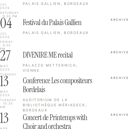
PALAIS GALLIEN, BORDEAUX
JUL
2025
SATURDAY
04
· 9:00 PM
Festival du Palais Gallien
ARCHIVE
PALAIS GALLIEN, BORDEAUX
JUL
2025
FRIDAY
· 9:00
27
PM
DIVENIRE ME recital
ARCHIVE
PALAZZO METTERNICH,
MAY
2025
VIENNE
13
TUESDAY
Conference Les compositeurs
ARCHIVE
Bordelais
MAY
2025
AUDITORIUM DE LA
TUESDAY
· 10:30
BIBLIOTHÈQUE MÉRIADECK,
AM
BORDEAUX
13
Concert de Printemps with
ARCHIVE
Choir and orchestra
APR