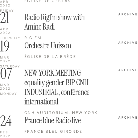
ÉGLISE DE CESTAS
APR
2022
21
FRIDAY
Radio Rigfm show with
ARCHIVE
Amine Radi
APR
2022
RIG FM
THURSDAY
19
Orchestre Unisson
ARCHIVE
ÉGLISE DE LA BRÈDE
MAR
2022
07
SATURDAY
NEW YORK MEETING
ARCHIVE
equality gender BIP CNH
MAR
2022
INDUSTRIAL , conférence
MONDAY
international
CNH AUDITORIUM, NEW YORK
24
France blue Radio live
ARCHIVE
FRANCE BLEU GIRONDE
FEB
2022