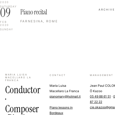
2020
09
SATURDAY
Piano recital
ARCHIVE
FARNESINA, ROME
FEB
2020
SUNDAY
MARIA LUISA
CONTACT
MANAGEMENT
MACELLARO LA
FRANCA
Conductor
Maria Luisa
Jean Paul COL
Macellaro La Franca
Ô Kazoo
·
pianomary@hotmail.it
05 49 88 61 51
·
0
87 22 22
Composer
cie.okazoo@gmai
Piano lessons in
Bordeaux