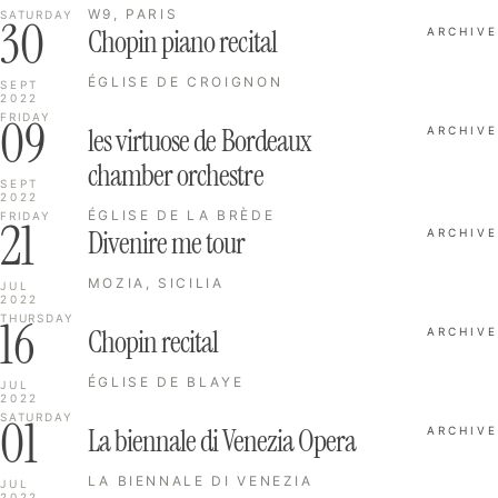
W9, PARIS
SATURDAY
30
Chopin piano recital
ARCHIVE
ÉGLISE DE CROIGNON
SEPT
2022
09
FRIDAY
les virtuose de Bordeaux
ARCHIVE
chamber orchestre
SEPT
2022
ÉGLISE DE LA BRÈDE
FRIDAY
21
Divenire me tour
ARCHIVE
MOZIA, SICILIA
JUL
2022
16
THURSDAY
Chopin recital
ARCHIVE
ÉGLISE DE BLAYE
JUL
2022
01
SATURDAY
La biennale di Venezia Opera
ARCHIVE
LA BIENNALE DI VENEZIA
JUL
2022