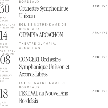
· 8:00
BORDEAUX
30
PM
Orchestre Symphonique
ARCHIVE
Unisson
MAY
2026
ÉGLISE NOTRE-DAME DE
SATURDAY
· 8:30 PM
BORDEAUX
14
OLYMPIA ARCACHON
ARCHIVE
THÉÂTRE OLYMPIA,
MAR
2026
ARCACHON
SATURDAY
08
· 8:45 PM
CONCERT Orchestre
ARCHIVE
Symphonique Unisson et
MAR
2026
Accords Libres
SUNDAY
· 4:00
PM
ÉGLISE NOTRE-DAME DE
BORDEAUX
18
FESTIVAL du Nouvel Ans
ARCHIVE
Bordelais
JAN
2026