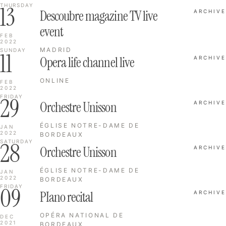
13
THURSDAY
Descoubre magazine TV live
ARCHIVE
event
FEB
2022
MADRID
SUNDAY
11
Opera life channel live
ARCHIVE
ONLINE
FEB
2022
29
FRIDAY
Orchestre Unisson
ARCHIVE
ÉGLISE NOTRE-DAME DE
JAN
2022
BORDEAUX
28
SATURDAY
Orchestre Unisson
ARCHIVE
ÉGLISE NOTRE-DAME DE
JAN
2022
BORDEAUX
09
FRIDAY
PIano recital
ARCHIVE
OPÉRA NATIONAL DE
DEC
2021
BORDEAUX