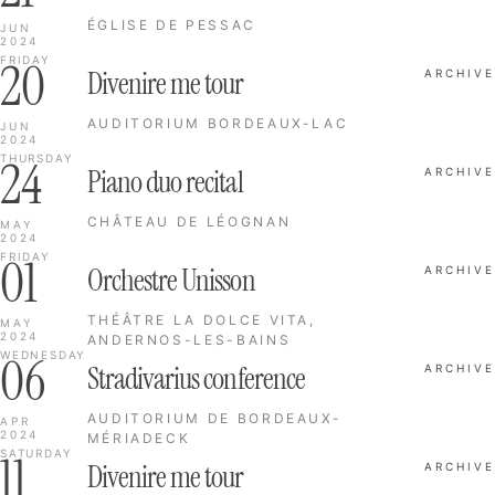
ÉGLISE DE PESSAC
JUN
2024
20
FRIDAY
Divenire me tour
ARCHIVE
AUDITORIUM BORDEAUX-LAC
JUN
2024
24
THURSDAY
Piano duo recital
ARCHIVE
CHÂTEAU DE LÉOGNAN
MAY
2024
01
FRIDAY
Orchestre Unisson
ARCHIVE
THÉÂTRE LA DOLCE VITA,
MAY
2024
ANDERNOS-LES-BAINS
06
WEDNESDAY
Stradivarius conference
ARCHIVE
AUDITORIUM DE BORDEAUX-
APR
2024
MÉRIADECK
11
SATURDAY
Divenire me tour
ARCHIVE