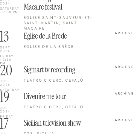
2024
Macaire festival
SATURDAY
· 7:00 PM
ÉGLISE SAINT-SAUVEUR-ET-
SAINT-MARTIN, SAINT-
MACAIRE
13
Eglise de la Brede
ARCHIVE
ÉGLISE DE LA BRÈDE
SEPT
2024
FRIDAY
· 7:30
20
PM
Sigmart tv recording
ARCHIVE
TEATRO CICERO, CEFALÙ
JUL
2024
19
SATURDAY
Divenire me tour
ARCHIVE
TEATRO CICERO, CEFALÙ
JUL
2024
17
FRIDAY
Sicilian television show
ARCHIVE
TGS, SICILIA