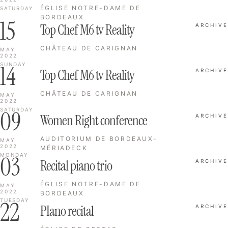
ÉGLISE NOTRE-DAME DE
SATURDAY
BORDEAUX
15
Top Chef M6 tv Reality
ARCHIVE
CHÂTEAU DE CARIGNAN
MAY
2022
14
SUNDAY
Top Chef M6 tv Reality
ARCHIVE
CHÂTEAU DE CARIGNAN
MAY
2022
09
SATURDAY
Women Right conference
ARCHIVE
AUDITORIUM DE BORDEAUX-
MAY
2022
MÉRIADECK
03
MONDAY
Recital piano trio
ARCHIVE
ÉGLISE NOTRE-DAME DE
MAY
2022
BORDEAUX
22
TUESDAY
PIano recital
ARCHIVE