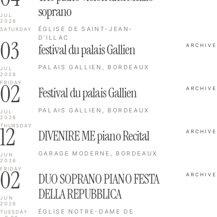
soprano
JUL
2026
ÉGLISE DE SAINT-JEAN-
SATURDAY
D’ILLAC
03
festival du palais Gallien
ARCHIVE
PALAIS GALLIEN, BORDEAUX
JUL
2026
02
FRIDAY
Festival du palais Gallien
ARCHIVE
PALAIS GALLIEN, BORDEAUX
JUL
2026
12
THURSDAY
DIVENIRE ME piano Recital
ARCHIVE
GARAGE MODERNE, BORDEAUX
JUN
2026
02
FRIDAY
DUO SOPRANO PIANO FESTA
ARCHIVE
DELLA REPUBBLICA
JUN
2026
ÉGLISE NOTRE-DAME DE
TUESDAY