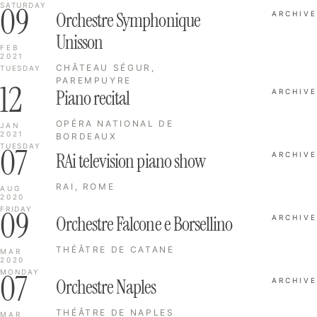
09
SATURDAY
Orchestre Symphonique
ARCHIVE
Unisson
FEB
2021
CHÂTEAU SÉGUR,
TUESDAY
PAREMPUYRE
12
Piano recital
ARCHIVE
OPÉRA NATIONAL DE
JAN
2021
BORDEAUX
07
TUESDAY
RAi television piano show
ARCHIVE
RAI, ROME
AUG
2020
09
FRIDAY
Orchestre Falcone e Borsellino
ARCHIVE
THÉÂTRE DE CATANE
MAR
2020
07
MONDAY
Orchestre Naples
ARCHIVE
THÉÂTRE DE NAPLES
MAR