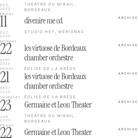
THÉÂTRE DU MIRAIL,
DEC
2023
BORDEAUX
11
FRIDAY
divenire me cd
ARCHIVE
STUDIO HEY, MÉRIGNAC
DEC
2023
22
MONDAY
les virtuose de Bordeaux
ARCHIVE
chamber orchestre
SEPT
2023
ÉGLISE DE LA BRÈDE
FRIDAY
21
les virtuose de Bordeaux
ARCHIVE
chamber orchestre
SEPT
2023
ÉGLISE DE LA BRÈDE
THURSDAY
23
Germaine et Leon Theater
ARCHIVE
THÉÂTRE DU MIRAIL,
JUN
2023
BORDEAUX
22
FRIDAY
Germaine et Leon Theater
ARCHIVE