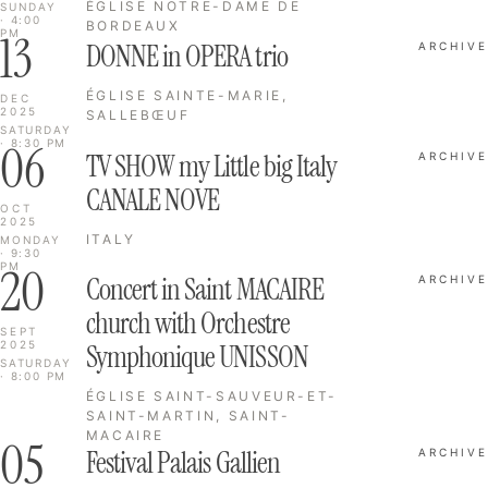
ÉGLISE NOTRE-DAME DE
SUNDAY
· 4:00
BORDEAUX
13
PM
DONNE in OPERA trio
ARCHIVE
ÉGLISE SAINTE-MARIE,
DEC
2025
SALLEBŒUF
SATURDAY
06
· 8:30 PM
TV SHOW my Little big Italy
ARCHIVE
CANALE NOVE
OCT
2025
ITALY
MONDAY
· 9:30
20
PM
Concert in Saint MACAIRE
ARCHIVE
church with Orchestre
SEPT
2025
Symphonique UNISSON
SATURDAY
· 8:00 PM
ÉGLISE SAINT-SAUVEUR-ET-
SAINT-MARTIN, SAINT-
MACAIRE
05
Festival Palais Gallien
ARCHIVE