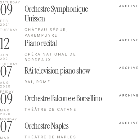
09
SATURDAY
Orchestre Symphonique
ARCHIVE
Unisson
FEB
2021
CHÂTEAU SÉGUR,
TUESDAY
PAREMPUYRE
12
Piano recital
ARCHIVE
OPÉRA NATIONAL DE
JAN
2021
BORDEAUX
07
TUESDAY
RAi television piano show
ARCHIVE
RAI, ROME
AUG
2020
09
FRIDAY
Orchestre Falcone e Borsellino
ARCHIVE
THÉÂTRE DE CATANE
MAR
2020
07
MONDAY
Orchestre Naples
ARCHIVE
THÉÂTRE DE NAPLES
MAR