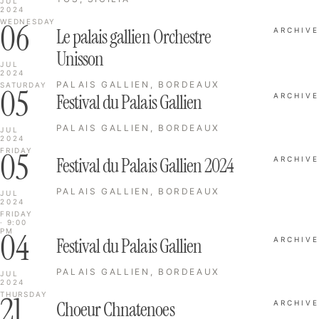
JUL
2024
06
WEDNESDAY
Le palais gallien Orchestre
ARCHIVE
Unisson
JUL
2024
PALAIS GALLIEN, BORDEAUX
SATURDAY
05
Festival du Palais Gallien
ARCHIVE
PALAIS GALLIEN, BORDEAUX
JUL
2024
05
FRIDAY
Festival du Palais Gallien 2024
ARCHIVE
PALAIS GALLIEN, BORDEAUX
JUL
2024
FRIDAY
· 9:00
04
PM
Festival du Palais Gallien
ARCHIVE
PALAIS GALLIEN, BORDEAUX
JUL
2024
21
THURSDAY
Choeur Chnatenoes
ARCHIVE