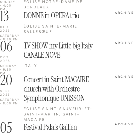
ÉGLISE NOTRE-DAME DE
SUNDAY
· 4:00
BORDEAUX
13
PM
DONNE in OPERA trio
ARCHIVE
ÉGLISE SAINTE-MARIE,
DEC
2025
SALLEBŒUF
SATURDAY
06
· 8:30 PM
TV SHOW my Little big Italy
ARCHIVE
CANALE NOVE
OCT
2025
ITALY
MONDAY
· 9:30
20
PM
Concert in Saint MACAIRE
ARCHIVE
church with Orchestre
SEPT
2025
Symphonique UNISSON
SATURDAY
· 8:00 PM
ÉGLISE SAINT-SAUVEUR-ET-
SAINT-MARTIN, SAINT-
MACAIRE
05
Festival Palais Gallien
ARCHIVE