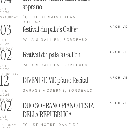
soprano
JUL
2026
ÉGLISE DE SAINT-JEAN-
SATURDAY
D’ILLAC
03
festival du palais Gallien
ARCHIVE
PALAIS GALLIEN, BORDEAUX
JUL
2026
02
FRIDAY
Festival du palais Gallien
ARCHIVE
PALAIS GALLIEN, BORDEAUX
JUL
2026
12
THURSDAY
DIVENIRE ME piano Recital
ARCHIVE
GARAGE MODERNE, BORDEAUX
JUN
2026
02
FRIDAY
DUO SOPRANO PIANO FESTA
ARCHIVE
DELLA REPUBBLICA
JUN
2026
ÉGLISE NOTRE-DAME DE
TUESDAY