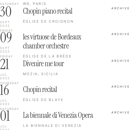
W9, PARIS
SATURDAY
30
Chopin piano recital
ARCHIVE
ÉGLISE DE CROIGNON
SEPT
2022
09
FRIDAY
les virtuose de Bordeaux
ARCHIVE
chamber orchestre
SEPT
2022
ÉGLISE DE LA BRÈDE
FRIDAY
21
Divenire me tour
ARCHIVE
MOZIA, SICILIA
JUL
2022
16
THURSDAY
Chopin recital
ARCHIVE
ÉGLISE DE BLAYE
JUL
2022
01
SATURDAY
La biennale di Venezia Opera
ARCHIVE
LA BIENNALE DI VENEZIA
JUL
2022