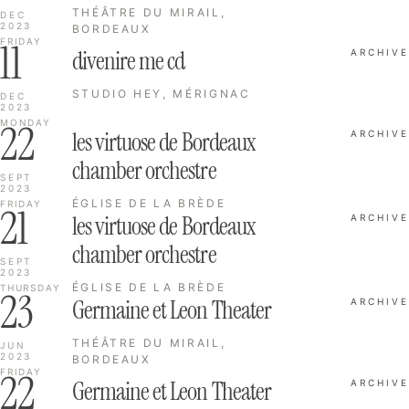
THÉÂTRE DU MIRAIL,
DEC
2023
BORDEAUX
11
FRIDAY
divenire me cd
ARCHIVE
STUDIO HEY, MÉRIGNAC
DEC
2023
22
MONDAY
les virtuose de Bordeaux
ARCHIVE
chamber orchestre
SEPT
2023
ÉGLISE DE LA BRÈDE
FRIDAY
21
les virtuose de Bordeaux
ARCHIVE
chamber orchestre
SEPT
2023
ÉGLISE DE LA BRÈDE
THURSDAY
23
Germaine et Leon Theater
ARCHIVE
THÉÂTRE DU MIRAIL,
JUN
2023
BORDEAUX
22
FRIDAY
Germaine et Leon Theater
ARCHIVE