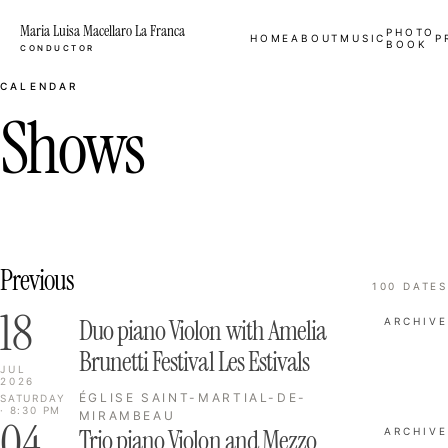
Maria Luisa Macellaro La Franca
PHOTO
HOME
ABOUT
MUSIC
P
BOOK
CONDUCTOR
CALENDAR
Shows
Previous
100 DATES
18
Duo piano Violon with Amelia
ARCHIVE
Brunetti Festival Les Estivals
JUL
2026
ÉGLISE SAINT-MARTIAL-DE-
SATURDAY
· 8:30 PM
MIRAMBEAU
04
Trio piano Violon and Mezzo
ARCHIVE