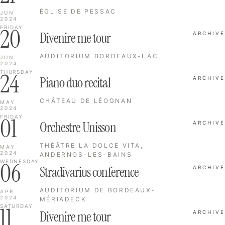
ÉGLISE DE PESSAC
JUN
2024
20
FRIDAY
Divenire me tour
ARCHIVE
AUDITORIUM BORDEAUX-LAC
JUN
2024
24
THURSDAY
Piano duo recital
ARCHIVE
CHÂTEAU DE LÉOGNAN
MAY
2024
01
FRIDAY
Orchestre Unisson
ARCHIVE
THÉÂTRE LA DOLCE VITA,
MAY
2024
ANDERNOS-LES-BAINS
06
WEDNESDAY
Stradivarius conference
ARCHIVE
AUDITORIUM DE BORDEAUX-
APR
2024
MÉRIADECK
11
SATURDAY
Divenire me tour
ARCHIVE