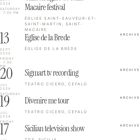
2024
Macaire festival
SATURDAY
· 7:00 PM
ÉGLISE SAINT-SAUVEUR-ET-
SAINT-MARTIN, SAINT-
MACAIRE
13
Eglise de la Brede
ARCHIVE
ÉGLISE DE LA BRÈDE
SEPT
2024
FRIDAY
· 7:30
20
PM
Sigmart tv recording
ARCHIVE
TEATRO CICERO, CEFALÙ
JUL
2024
19
SATURDAY
Divenire me tour
ARCHIVE
TEATRO CICERO, CEFALÙ
JUL
2024
17
FRIDAY
Sicilian television show
ARCHIVE
TGS, SICILIA