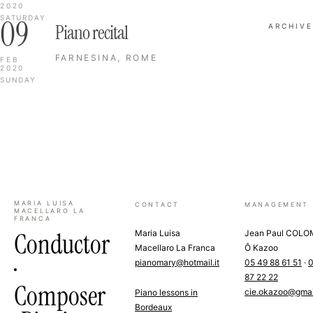
2020
09
SATURDAY
Piano recital
ARCHIVE
FARNESINA, ROME
FEB
2020
SUNDAY
MARIA LUISA
CONTACT
MANAGEMENT
MACELLARO LA
FRANCA
Conductor
Maria Luisa
Jean Paul COL
Macellaro La Franca
Ô Kazoo
·
pianomary@hotmail.it
05 49 88 61 51
·
0
87 22 22
Composer
cie.okazoo@gmai
Piano lessons in
Bordeaux