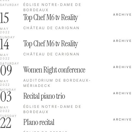
ÉGLISE NOTRE-DAME DE
SATURDAY
BORDEAUX
15
Top Chef M6 tv Reality
ARCHIVE
CHÂTEAU DE CARIGNAN
MAY
2022
14
SUNDAY
Top Chef M6 tv Reality
ARCHIVE
CHÂTEAU DE CARIGNAN
MAY
2022
09
SATURDAY
Women Right conference
ARCHIVE
AUDITORIUM DE BORDEAUX-
MAY
2022
MÉRIADECK
03
MONDAY
Recital piano trio
ARCHIVE
ÉGLISE NOTRE-DAME DE
MAY
2022
BORDEAUX
22
TUESDAY
PIano recital
ARCHIVE