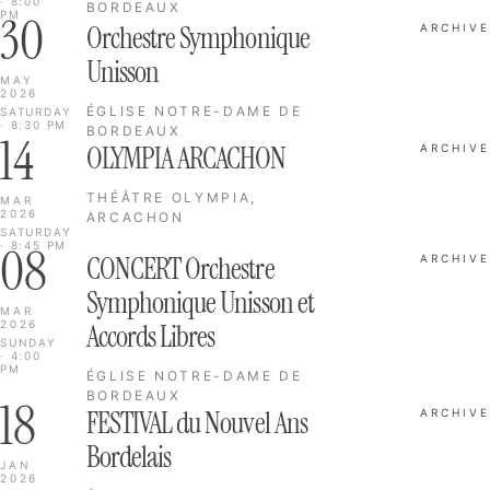
· 8:00
BORDEAUX
30
PM
Orchestre Symphonique
ARCHIVE
Unisson
MAY
2026
ÉGLISE NOTRE-DAME DE
SATURDAY
· 8:30 PM
BORDEAUX
14
OLYMPIA ARCACHON
ARCHIVE
THÉÂTRE OLYMPIA,
MAR
2026
ARCACHON
SATURDAY
08
· 8:45 PM
CONCERT Orchestre
ARCHIVE
Symphonique Unisson et
MAR
2026
Accords Libres
SUNDAY
· 4:00
PM
ÉGLISE NOTRE-DAME DE
BORDEAUX
18
FESTIVAL du Nouvel Ans
ARCHIVE
Bordelais
JAN
2026