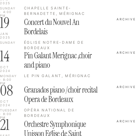
2025
CHAPELLE SAINTE-
SUNDAY
· 4:00
BERNADETTE, MÉRIGNAC
19
PM
Concert du Nouvel An
ARCHIVE
Bordelais
JAN
2025
ÉGLISE NOTRE-DAME DE
SUNDAY
BORDEAUX
14
Pin Galant Merignac ,choir
ARCHIVE
and piano
OCT
2024
LE PIN GALANT, MÉRIGNAC
MONDAY
· 8:00
08
PM
Granados piano /choir recital
ARCHIVE
Opera de Bordeaux
OCT
2024
OPÉRA NATIONAL DE
TUESDAY
· 8:00
BORDEAUX
21
PM
Orchestre Symphonique
ARCHIVE
Unisson Eglise de Saint
SEPT