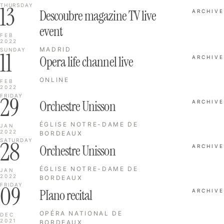
13
THURSDAY
Descoubre magazine TV live
ARCHIVE
event
FEB
2022
MADRID
SUNDAY
11
Opera life channel live
ARCHIVE
ONLINE
FEB
2022
29
FRIDAY
Orchestre Unisson
ARCHIVE
ÉGLISE NOTRE-DAME DE
JAN
2022
BORDEAUX
28
SATURDAY
Orchestre Unisson
ARCHIVE
ÉGLISE NOTRE-DAME DE
JAN
2022
BORDEAUX
09
FRIDAY
PIano recital
ARCHIVE
OPÉRA NATIONAL DE
DEC
2021
BORDEAUX