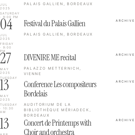
PALAIS GALLIEN, BORDEAUX
JUL
2025
SATURDAY
04
· 9:00 PM
Festival du Palais Gallien
ARCHIVE
PALAIS GALLIEN, BORDEAUX
JUL
2025
FRIDAY
· 9:00
27
PM
DIVENIRE ME recital
ARCHIVE
PALAZZO METTERNICH,
MAY
2025
VIENNE
13
TUESDAY
Conference Les compositeurs
ARCHIVE
Bordelais
MAY
2025
AUDITORIUM DE LA
TUESDAY
· 10:30
BIBLIOTHÈQUE MÉRIADECK,
AM
BORDEAUX
13
Concert de Printemps with
ARCHIVE
Choir and orchestra
APR