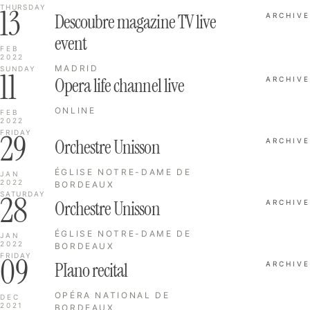
13
THURSDAY
Descoubre magazine TV live
ARCHIVE
event
FEB
2022
MADRID
SUNDAY
11
Opera life channel live
ARCHIVE
ONLINE
FEB
2022
29
FRIDAY
Orchestre Unisson
ARCHIVE
ÉGLISE NOTRE-DAME DE
JAN
2022
BORDEAUX
28
SATURDAY
Orchestre Unisson
ARCHIVE
ÉGLISE NOTRE-DAME DE
JAN
2022
BORDEAUX
09
FRIDAY
PIano recital
ARCHIVE
OPÉRA NATIONAL DE
DEC
2021
BORDEAUX