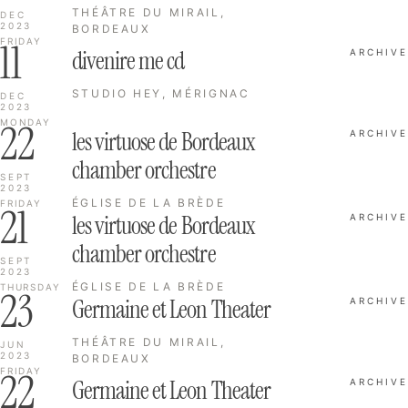
THÉÂTRE DU MIRAIL,
DEC
2023
BORDEAUX
11
FRIDAY
divenire me cd
ARCHIVE
STUDIO HEY, MÉRIGNAC
DEC
2023
22
MONDAY
les virtuose de Bordeaux
ARCHIVE
chamber orchestre
SEPT
2023
ÉGLISE DE LA BRÈDE
FRIDAY
21
les virtuose de Bordeaux
ARCHIVE
chamber orchestre
SEPT
2023
ÉGLISE DE LA BRÈDE
THURSDAY
23
Germaine et Leon Theater
ARCHIVE
THÉÂTRE DU MIRAIL,
JUN
2023
BORDEAUX
22
FRIDAY
Germaine et Leon Theater
ARCHIVE