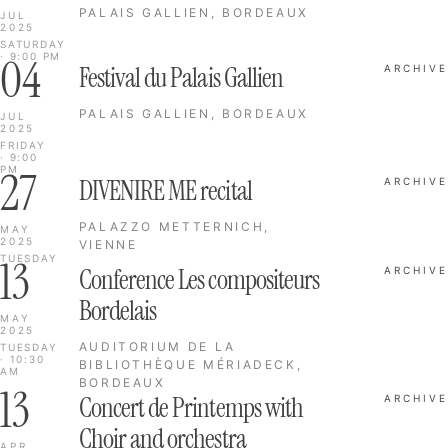
PALAIS GALLIEN, BORDEAUX
JUL
2025
SATURDAY
04
· 9:00 PM
Festival du Palais Gallien
ARCHIVE
PALAIS GALLIEN, BORDEAUX
JUL
2025
FRIDAY
· 9:00
27
PM
DIVENIRE ME recital
ARCHIVE
PALAZZO METTERNICH,
MAY
2025
VIENNE
13
TUESDAY
Conference Les compositeurs
ARCHIVE
Bordelais
MAY
2025
AUDITORIUM DE LA
TUESDAY
· 10:30
BIBLIOTHÈQUE MÉRIADECK,
AM
BORDEAUX
13
Concert de Printemps with
ARCHIVE
Choir and orchestra
APR