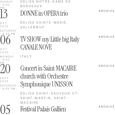
ÉGLISE NOTRE-DAME DE
SUNDAY
· 4:00
BORDEAUX
13
PM
DONNE in OPERA trio
ARCHIVE
ÉGLISE SAINTE-MARIE,
DEC
2025
SALLEBŒUF
SATURDAY
06
· 8:30 PM
TV SHOW my Little big Italy
ARCHIVE
CANALE NOVE
OCT
2025
ITALY
MONDAY
· 9:30
20
PM
Concert in Saint MACAIRE
ARCHIVE
church with Orchestre
SEPT
2025
Symphonique UNISSON
SATURDAY
· 8:00 PM
ÉGLISE SAINT-SAUVEUR-ET-
SAINT-MARTIN, SAINT-
MACAIRE
05
Festival Palais Gallien
ARCHIVE