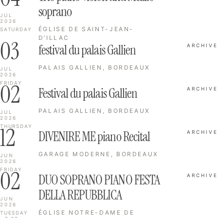
soprano
JUL
2026
ÉGLISE DE SAINT-JEAN-
SATURDAY
D’ILLAC
03
festival du palais Gallien
ARCHIVE
PALAIS GALLIEN, BORDEAUX
JUL
2026
02
FRIDAY
Festival du palais Gallien
ARCHIVE
PALAIS GALLIEN, BORDEAUX
JUL
2026
12
THURSDAY
DIVENIRE ME piano Recital
ARCHIVE
GARAGE MODERNE, BORDEAUX
JUN
2026
02
FRIDAY
DUO SOPRANO PIANO FESTA
ARCHIVE
DELLA REPUBBLICA
JUN
2026
ÉGLISE NOTRE-DAME DE
TUESDAY