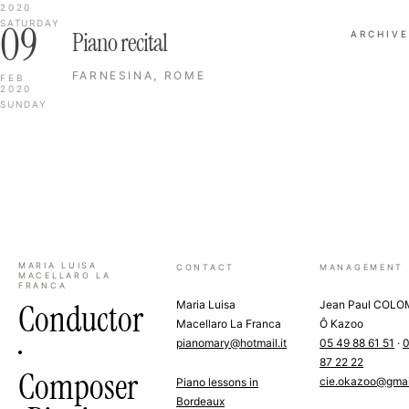
2020
09
SATURDAY
Piano recital
ARCHIVE
FARNESINA, ROME
FEB
2020
SUNDAY
MARIA LUISA
CONTACT
MANAGEMENT
MACELLARO LA
FRANCA
Conductor
Maria Luisa
Jean Paul COL
Macellaro La Franca
Ô Kazoo
·
pianomary@hotmail.it
05 49 88 61 51
·
0
87 22 22
Composer
cie.okazoo@gmai
Piano lessons in
Bordeaux