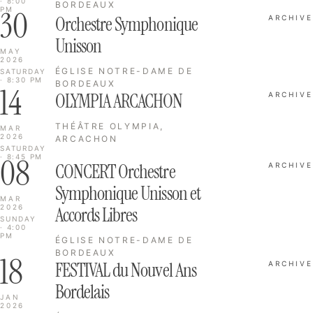
· 8:00
BORDEAUX
30
PM
Orchestre Symphonique
ARCHIVE
Unisson
MAY
2026
ÉGLISE NOTRE-DAME DE
SATURDAY
· 8:30 PM
BORDEAUX
14
OLYMPIA ARCACHON
ARCHIVE
THÉÂTRE OLYMPIA,
MAR
2026
ARCACHON
SATURDAY
08
· 8:45 PM
CONCERT Orchestre
ARCHIVE
Symphonique Unisson et
MAR
2026
Accords Libres
SUNDAY
· 4:00
PM
ÉGLISE NOTRE-DAME DE
BORDEAUX
18
FESTIVAL du Nouvel Ans
ARCHIVE
Bordelais
JAN
2026