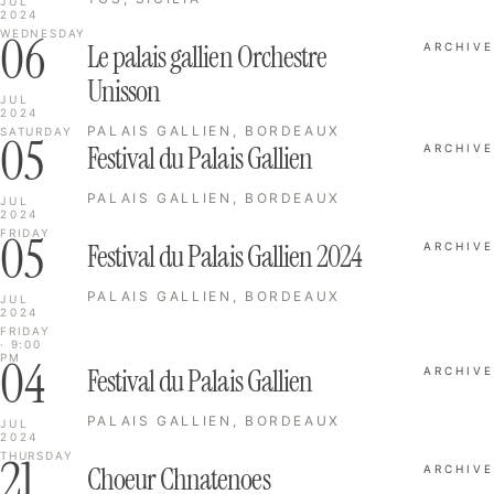
JUL
2024
06
WEDNESDAY
Le palais gallien Orchestre
ARCHIVE
Unisson
JUL
2024
PALAIS GALLIEN, BORDEAUX
SATURDAY
05
Festival du Palais Gallien
ARCHIVE
PALAIS GALLIEN, BORDEAUX
JUL
2024
05
FRIDAY
Festival du Palais Gallien 2024
ARCHIVE
PALAIS GALLIEN, BORDEAUX
JUL
2024
FRIDAY
· 9:00
04
PM
Festival du Palais Gallien
ARCHIVE
PALAIS GALLIEN, BORDEAUX
JUL
2024
21
THURSDAY
Choeur Chnatenoes
ARCHIVE