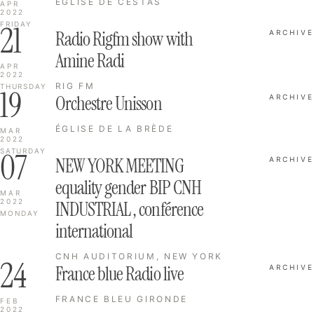
ÉGLISE DE CESTAS
APR
2022
21
FRIDAY
Radio Rigfm show with
ARCHIVE
Amine Radi
APR
2022
RIG FM
THURSDAY
19
Orchestre Unisson
ARCHIVE
ÉGLISE DE LA BRÈDE
MAR
2022
07
SATURDAY
NEW YORK MEETING
ARCHIVE
equality gender BIP CNH
MAR
2022
INDUSTRIAL , conférence
MONDAY
international
CNH AUDITORIUM, NEW YORK
24
France blue Radio live
ARCHIVE
FRANCE BLEU GIRONDE
FEB
2022