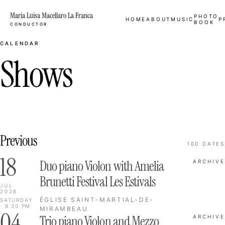
Maria Luisa Macellaro La Franca
PHOTO
HOME
ABOUT
MUSIC
P
BOOK
CONDUCTOR
CALENDAR
Shows
Previous
100 DATES
18
Duo piano Violon with Amelia
ARCHIVE
Brunetti Festival Les Estivals
JUL
2026
ÉGLISE SAINT-MARTIAL-DE-
SATURDAY
· 8:30 PM
MIRAMBEAU
04
Trio piano Violon and Mezzo
ARCHIVE