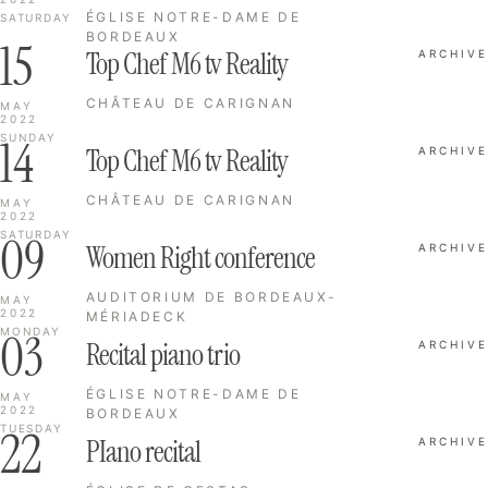
ÉGLISE NOTRE-DAME DE
SATURDAY
BORDEAUX
15
Top Chef M6 tv Reality
ARCHIVE
CHÂTEAU DE CARIGNAN
MAY
2022
14
SUNDAY
Top Chef M6 tv Reality
ARCHIVE
CHÂTEAU DE CARIGNAN
MAY
2022
09
SATURDAY
Women Right conference
ARCHIVE
AUDITORIUM DE BORDEAUX-
MAY
2022
MÉRIADECK
03
MONDAY
Recital piano trio
ARCHIVE
ÉGLISE NOTRE-DAME DE
MAY
2022
BORDEAUX
22
TUESDAY
PIano recital
ARCHIVE