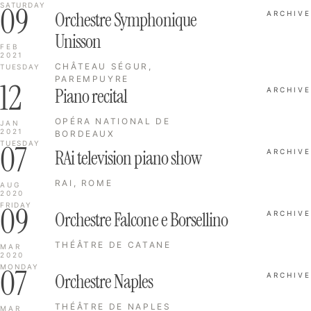
09
SATURDAY
Orchestre Symphonique
ARCHIVE
Unisson
FEB
2021
CHÂTEAU SÉGUR,
TUESDAY
PAREMPUYRE
12
Piano recital
ARCHIVE
OPÉRA NATIONAL DE
JAN
2021
BORDEAUX
07
TUESDAY
RAi television piano show
ARCHIVE
RAI, ROME
AUG
2020
09
FRIDAY
Orchestre Falcone e Borsellino
ARCHIVE
THÉÂTRE DE CATANE
MAR
2020
07
MONDAY
Orchestre Naples
ARCHIVE
THÉÂTRE DE NAPLES
MAR