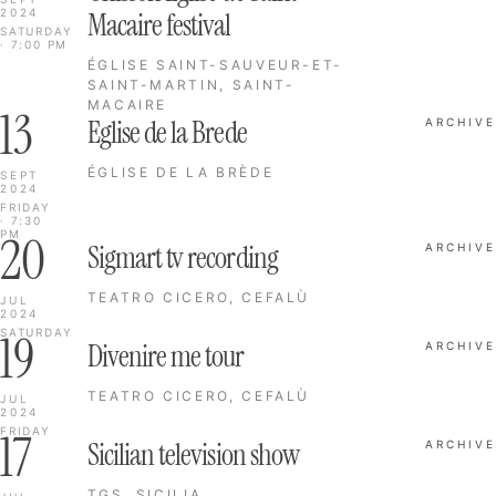
2024
Macaire festival
SATURDAY
· 7:00 PM
ÉGLISE SAINT-SAUVEUR-ET-
SAINT-MARTIN, SAINT-
MACAIRE
13
Eglise de la Brede
ARCHIVE
ÉGLISE DE LA BRÈDE
SEPT
2024
FRIDAY
· 7:30
20
PM
Sigmart tv recording
ARCHIVE
TEATRO CICERO, CEFALÙ
JUL
2024
19
SATURDAY
Divenire me tour
ARCHIVE
TEATRO CICERO, CEFALÙ
JUL
2024
17
FRIDAY
Sicilian television show
ARCHIVE
TGS, SICILIA