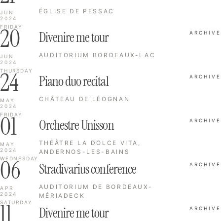
ÉGLISE DE PESSAC
JUN
2024
20
FRIDAY
Divenire me tour
ARCHIVE
AUDITORIUM BORDEAUX-LAC
JUN
2024
24
THURSDAY
Piano duo recital
ARCHIVE
CHÂTEAU DE LÉOGNAN
MAY
2024
01
FRIDAY
Orchestre Unisson
ARCHIVE
THÉÂTRE LA DOLCE VITA,
MAY
2024
ANDERNOS-LES-BAINS
06
WEDNESDAY
Stradivarius conference
ARCHIVE
AUDITORIUM DE BORDEAUX-
APR
2024
MÉRIADECK
11
SATURDAY
Divenire me tour
ARCHIVE