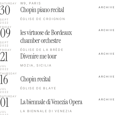
W9, PARIS
SATURDAY
30
Chopin piano recital
ARCHIVE
ÉGLISE DE CROIGNON
SEPT
2022
09
FRIDAY
les virtuose de Bordeaux
ARCHIVE
chamber orchestre
SEPT
2022
ÉGLISE DE LA BRÈDE
FRIDAY
21
Divenire me tour
ARCHIVE
MOZIA, SICILIA
JUL
2022
16
THURSDAY
Chopin recital
ARCHIVE
ÉGLISE DE BLAYE
JUL
2022
01
SATURDAY
La biennale di Venezia Opera
ARCHIVE
LA BIENNALE DI VENEZIA
JUL
2022