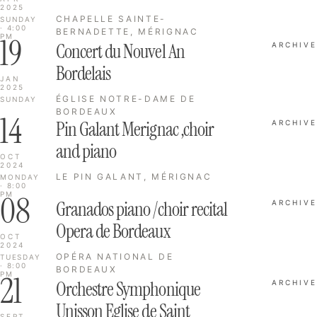
2025
CHAPELLE SAINTE-
SUNDAY
· 4:00
BERNADETTE, MÉRIGNAC
19
PM
Concert du Nouvel An
ARCHIVE
Bordelais
JAN
2025
ÉGLISE NOTRE-DAME DE
SUNDAY
BORDEAUX
14
Pin Galant Merignac ,choir
ARCHIVE
and piano
OCT
2024
LE PIN GALANT, MÉRIGNAC
MONDAY
· 8:00
08
PM
Granados piano /choir recital
ARCHIVE
Opera de Bordeaux
OCT
2024
OPÉRA NATIONAL DE
TUESDAY
· 8:00
BORDEAUX
21
PM
Orchestre Symphonique
ARCHIVE
Unisson Eglise de Saint
SEPT